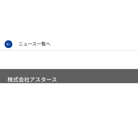
ニュース一覧へ
株式会社アスタース
〒921-8847
石川県野々市市蓮花寺町637
（旧住所：石川県野々市市西部中央土地区画整理事業施工地区31街区3
番）
TEL：076-259-6525
FAX：076-259-6526
公式SNS